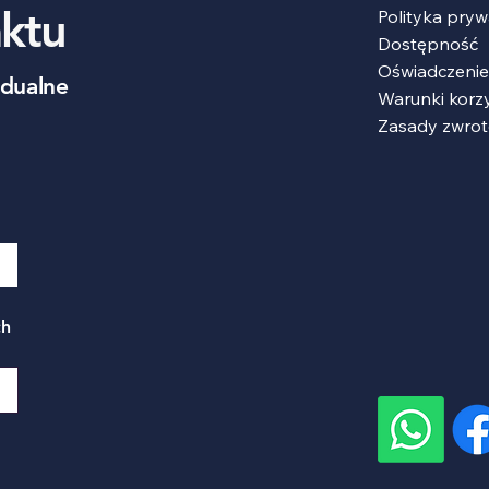
ktu
Polityka pryw
Dostępność
Oświadczenie
idualne
Warunki korz
Zasady zwro
h 