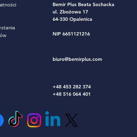
atności
Bemir Plus Beata Sochacka
ul. Zbożowa 17
64-330 Opalenica
ystania
NIP 6651121216
tów
biuro@bemirplus.com
+48 453 282 374
+48 516 064 401