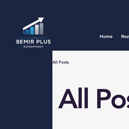
Home
Rez
All Posts
All Po