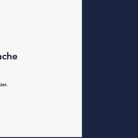
ache
ier.