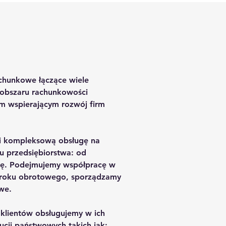
achunkowe łączące wiele
 obszaru rachunkowości
 wspierającym rozwój firm
i kompleksową obsługę na
u przedsiębiorstwa: od
ację. Podejmujemy współpracę w
roku obrotowego, sporządzamy
we.
 klientów obsługujemy w ich
tucji państwowych takich jak: