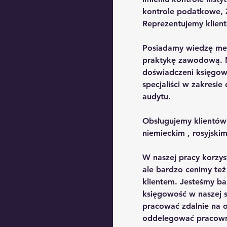
kontrole podatkowe, Z
Reprezentujemy klien
Posiadamy wiedzę mery
praktykę zawodową. 
doświadczeni księgow
specjaliści w zakresi
audytu.
Obsługujemy klientów 
niemieckim , rosyjskim
W naszej pracy korzys
ale bardzo cenimy też
klientem. Jesteśmy b
księgowość w naszej s
pracować zdalnie na 
oddelegować pracowni