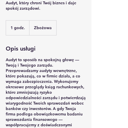
Audyt, który chroni Twój biznes i daje
spokój zarządowi.
1 godz.
1
Zbożowa
g
o
d
Opis usługi
z
Audyt to sposób na spokojną głowę —
Twoją i Twojego zarządu.
Przeprowadzamy audyty wewnętrzne,
które pokazują, co w firmie działa, a co
wymaga zabezpieczenia. Wykonujemy
okresowe przeglądy ksiąg rachunkowych,
które zmniejszają ryzyko
odpowiedzialności zarządu i potwierdzają
wiarygodność Twoich sprawozdań wobec
banków czy inwestorów. A gdy Twoja
firma podlega obowiązkowemu badaniu
sprawozdania finansowego —
współpracujemy z doświadczonymi