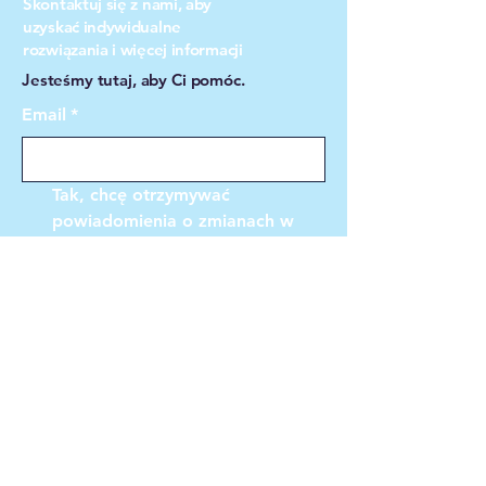
Skontaktuj się z nami, aby
uzyskać indywidualne
rozwiązania i więcej informacji
Jesteśmy tutaj, aby Ci pomóc.
Email
*
Tak, chcę otrzymywać 
powiadomienia o zmianach w 
przepisach, terminach 
podatkowych i nowościach z 
bloga
*
Zapisz
Polityka prywatności
Dostępność
Oświadczenie