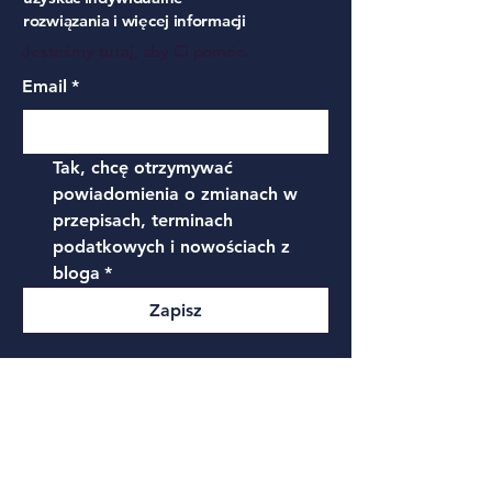
rozwiązania i więcej informacji
Jesteśmy tutaj, aby Ci pomóc.
Email
*
Tak, chcę otrzymywać 
powiadomienia o zmianach w 
przepisach, terminach 
podatkowych i nowościach z 
bloga
*
Zapisz
Polityka prywatności
Dostępność
Oświadczenie
Warunki korzystania