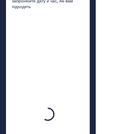
забронюйте дату й час, які вам
підходять