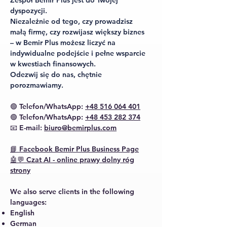
Zespół Bemir Plus jest do Twojej
dyspozycji.
Niezależnie od tego, czy prowadzisz
małą firmę, czy rozwijasz większy biznes
– w Bemir Plus możesz liczyć na
indywidualne podejście i pełne wsparcie
w kwestiach finansowych.
Odezwij się do nas, chętnie
porozmawiamy.
🟢 Telefon/WhatsApp:
+48 516 064 401
🟢 Telefon/WhatsApp:
+48 453 282 374
📧 E-mail:
biuro@bemirplus.com
📘 Facebook
Bemir Plus Business Page
🤖💬 Czat AI - online prawy dolny róg
strony
We also serve clients in the following
languages:
English
German