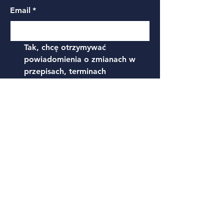
Email
*
Tak, chcę otrzymywać 
powiadomienia o zmianach w 
przepisach, terminach 
podatkowych i nowościach z 
bloga
*
Zapisz
Polityka prywatności
Dostępność
Oświadczenie
Warunki korzystania
Zasady zwrotów